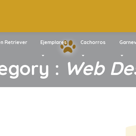
en Retriever
Ejemplares
Cachorros
Garnev
egory :
Web De