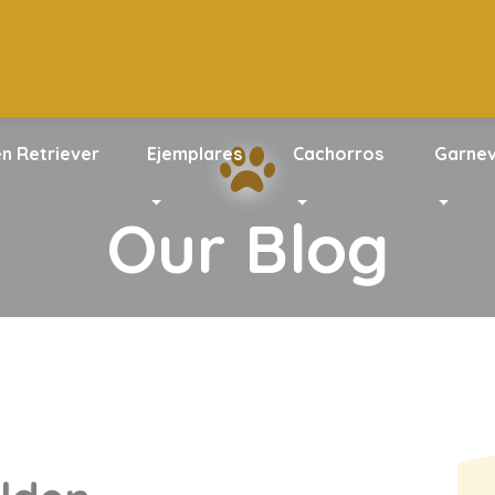
en Retriever
Ejemplares
Cachorros
Garnev
Our Blog