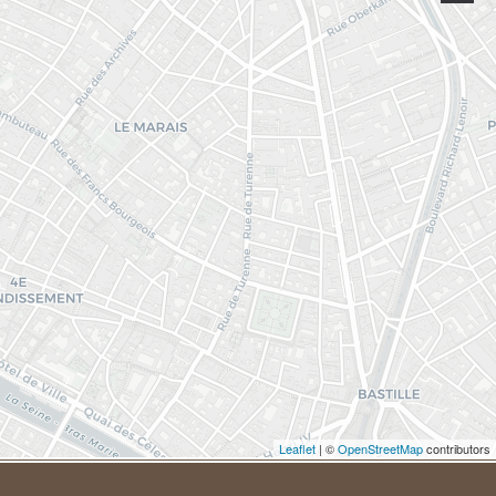
Leaflet
| ©
OpenStreetMap
contributors