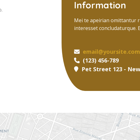
Information
.
Mei te apeirian omittantur 
interesset concludaturque. Es
email@yoursite.com
(123) 456-789
Pet Street 123 - Ne