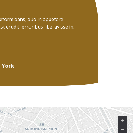
reformidans, duo in appetere
t eruditi erroribus liberavisse in.
w York
+
−