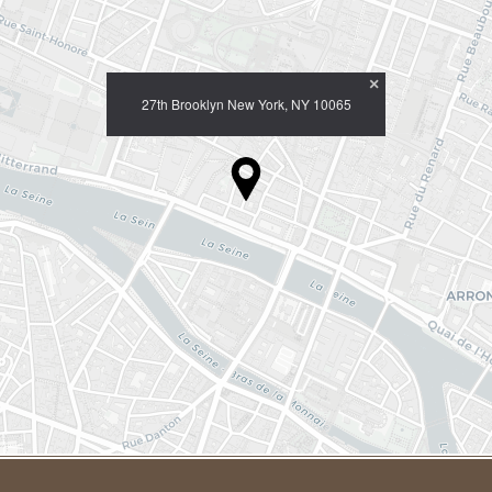
×
27th Brooklyn New York, NY 10065